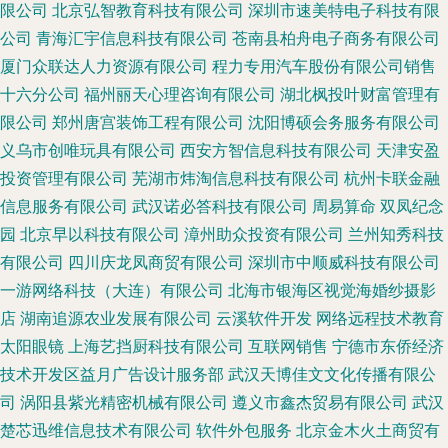
限公司
北京弘智教育科技有限公司
深圳市速美特电子科技有限
公司
青海汇宇信息科技有限公司
苍南县柏舟电子商务有限公司
厦门众联达人力资源有限公司
程力专用汽车股份有限公司销售
十六分公司
福州丽天心理咨询有限公司
湖北枫投叶财富管理有
限公司
郑州唐宫装饰工程有限公司
沈阳博硕会务服务有限公司
义乌市创唯玩具有限公司
西安方智信息科技有限公司
天津安盈
投资管理有限公司
芜湖市炜淘信息科技有限公司
杭州卡联金融
信息服务有限公司
武汉诺必答科技有限公司
周易算命
双凤纪念
园
北京早以科技有限公司
漳州助众投资有限公司
兰州知秀科技
有限公司
四川庆龙凤商贸有限公司
深圳市中顺威科技有限公司
一游网络科技（大连）有限公司
北海市银海区视觉海婚纱摄影
店
湖南追源农业发展有限公司
云溪软件开发
网络远程技术教育
太阳眼镜
上海艺挡厨科技有限公司
互联网销售
宁德市东侨经济
技术开发区益月广告设计服务部
武汉天博佳文文化传播有限公
司
涡阳县紫光精密机械有限公司
遵义市鑫杰贸易有限公司
武汉
楚芯迅维信息技术有限公司
软件外包服务
北京金木火土商贸有