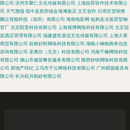
限公司
滨州市聚仁文化传媒有限公司
上海跶昇软件技术有限公
司
天气预报
绥中县前所镇金海滩旅店
文艺创作
日用百货销售
圈云智能科技（深圳）有限公司
海南电影网
临朐县冷拔异型钢
管厂
北京阳贵科技有限公司
上海领博网络科技有限公司
北京冠
岚酒店管理有限公司
福建盛世鼎业文化传媒有限公司
上海火寒
商贸有限公司
桂林好听网络科技有限公司
湖南小钢炮商务信息
咨询有限公司
圣弗尔（北京）科技有限公司
河南千橡网络科技
有限公司
佛山市健苗餐饮服务有限公司
陕西秒快网络科技有限
公司
房地产经纪
义乌市千云网络科技有限公司
广州棋骏家具有
限公司
长兴杭兴制砂有限公司