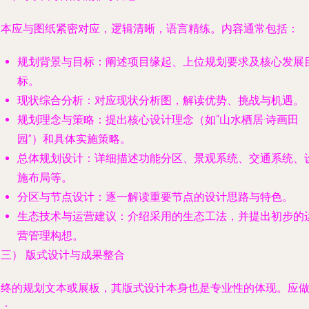
文本应与图纸紧密对应，逻辑清晰，语言精练。内容通常包括：
规划背景与目标
：阐述项目缘起、上位规划要求及核心发展
标。
现状综合分析
：对应现状分析图，解读优势、挑战与机遇。
规划理念与策略
：提出核心设计理念（如“山水栖居·诗画田
园”）和具体实施策略。
总体规划设计
：详细描述功能分区、景观系统、交通系统、
施布局等。
分区与节点设计
：逐一解读重要节点的设计思路与特色。
生态技术与运营建议
：介绍采用的生态工法，并提出初步的
营管理构想。
（三） 版式设计与成果整合
最终的规划文本或展板，其版式设计本身也是专业性的体现。应
到：