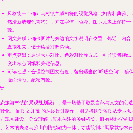
风格统一
：确立与村镇气质相符的视觉风格（如古朴典雅、
然清新或现代简约），并在字体、色彩、图示元素上保持一
致。
图文关联
：确保图片与旁边的文字说明在位置上邻近，内容
直接相关，便于读者对照阅读。
重点突出
：通过大小对比、色彩对比等方式，引导读者视线
突出核心图纸和关键信息。
可读性强
：合理控制图文密度，留出适当的“呼吸空间”，确
版面清晰、疏密有致。
##
生态旅游村镇的景观规划设计，是一场基于敬畏自然与人文的创
性转化。而“图文并茂”的深度设计制作，则是将这份蓝图从专业领
推向现实建设、公众理解与资本关注的关键桥梁。唯有将科学的
划、艺术的表达与乡土的情感融为一体，才能绘制出既承载绿水