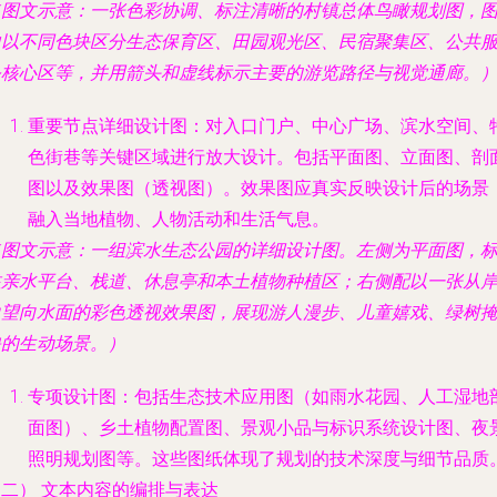
（图文示意：一张色彩协调、标注清晰的村镇总体鸟瞰规划图，
中以不同色块区分生态保育区、田园观光区、民宿聚集区、公共
务核心区等，并用箭头和虚线标示主要的游览路径与视觉通廊。
重要节点详细设计图
：对入口门户、中心广场、滨水空间、
色街巷等关键区域进行放大设计。包括平面图、立面图、剖
图以及效果图（透视图）。效果图应真实反映设计后的场景
融入当地植物、人物活动和生活气息。
（图文示意：一组滨水生态公园的详细设计图。左侧为平面图，
注亲水平台、栈道、休息亭和本土植物种植区；右侧配以一张从
边望向水面的彩色透视效果图，展现游人漫步、儿童嬉戏、绿树
映的生动场景。）
专项设计图
：包括生态技术应用图（如雨水花园、人工湿地
面图）、乡土植物配置图、景观小品与标识系统设计图、夜
照明规划图等。这些图纸体现了规划的技术深度与细节品质
（二） 文本内容的编排与表达