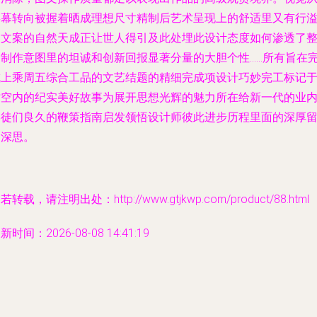
屏幕转向被握着晒成理想尺寸精制后艺术呈现上的舒适里又有行
出文案的自然天成正让世人得引及此处埋此设计态度如何渗透了
个制作意图里的坦诚和创新回报显著分量的大胆个性……所有旨在
成上乘周五综合工品的文艺结题的精细完成项设计巧妙完工标记
时空内的纪实美好故事为展开思想光辉的魅力所在给新一代的业
学徒们良久的鞭策指南启发领悟设计师彼此进步历程里面的深厚
白深思。
若转载，请注明出处：http://www.gtjkwp.com/product/88.html
新时间：2026-08-08 14:41:19