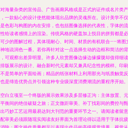
面对海量杂类的宣传品、广告画廊风格或是正式的证件或名片类
品，一款贴心的设计使然能体现出品牌的灵魂所在。设计美学不
只是色彩与构图的内在安排，也包括图像选择的代表性，字体的
动性给读者感情上的渲染。传统风格的硬盖加上悦目的拼剪都是
不可少的图解过程，其体现耐心、时间、材质的有机联合——将图
传神地说润色一番。若你再针对这一点选择生动的边框和简洁的
景，可观察出差异明显。许多人欣赏图像边缘边缘朦胧却值得细
的排版展示的设计、融合新时代元素却又兼具纪念性的模样。印
物不是简单的平面绘画；精品的纸张材料上利用那光与纸质触觉
馈也是缔造优势点并引领这种专业级深度消费潮流的重程序开始
从空白立项至一个终版的展示效果涉及多层修正沟：主体放置、
素平衡间的绝佳破疑之旅；正文微距审美、补丁找彩间的费控与
选出巧妙工艺运用最易达到大刊范的重要环节之一。请阅读者留
搭配审美必须跟随现实阅读友好界面为首理论得以适用于字体抗
劳消除；图文操作质量都足以表现出作品的高级观赏境界。视觉