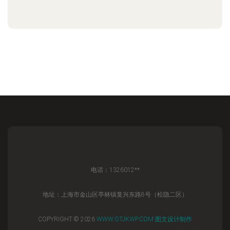
电话：1326012**
地址：上海市金山区亭林镇复兴东路8号（松隐二区）
COPYRIGHT © 2026
WWW.GTJKWP.COM
图文设计制作