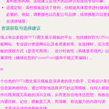
案和图形风格。这能建立起强大的品牌识别度或专业印象。
适度定制
：虽然模板提供了便利，但根据具体需求进行微调
必要的。例如，调整颜色以匹配公司品牌，或替换图片以更
合演讲场景。
4. 资源获取与选择建议
场上有众多提供PPTX图文展示模板的平台，包括微软官方Offic
模板网站、专业设计资源网站以及各类素材库。在选择时，应注
模板的授权方式（是否可商用）、设计时效性（风格是否现代）
兼容性（确保在您的PowerPoint版本中能正常编辑）。
##
一个出色的PPTX图文展示模板是演讲者的得力助手，它将设计美
与信息架构相结合。通过明智地选择并巧妙运用模板，任何人都
制作出既美观又高效的演示文稿，从而更自信地传达思想，有效
成沟通目标。记住，模板是工具，而清晰、有说服力的内容与讲
述，才是演示成功的最终关键。