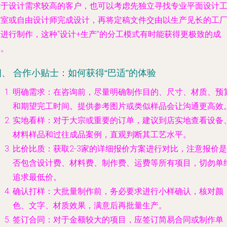
对于设计需求较高的客户，也可以考虑先独立寻找专业平面设计
作室或自由设计师完成设计，再将定稿文件交由以生产见长的工
店进行制作，这种“设计+生产”的分工模式有时能获得更极致的成
果。
四、 合作小贴士：如何获得“巴适”的体验
明确需求
：在咨询前，尽量明确制作目的、尺寸、材质、预
和期望完工时间。提供参考图片或类似样品会让沟通更高效
实地看样
：对于大宗或重要的订单，建议到店实地查看设备
材料样品和过往成品案例，直观判断其工艺水平。
比价比质
：获取2-3家的详细报价方案进行对比，注意报价是
否包含设计费、材料费、制作费、运费等所有项目，切勿单
追求最低价。
确认打样
：大批量制作前，务必要求进行小样确认，核对颜
色、文字、材质效果，满意后再批量生产。
签订合同
：对于金额较大的项目，应签订简易合同或制作单