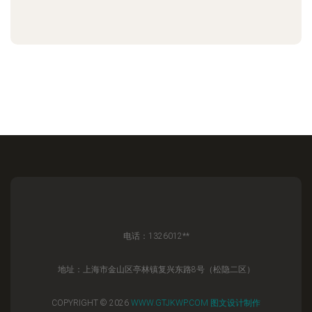
电话：1326012**
地址：上海市金山区亭林镇复兴东路8号（松隐二区）
COPYRIGHT © 2026
WWW.GTJKWP.COM
图文设计制作