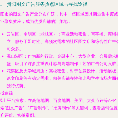
二、 贵阳图文广告服务热点区域与寻找途径
贵阳市的图文广告产业分布广泛，其中一些区域因其商业集中度
产业聚集效应，成为优质店铺的汇集地：
云岩区、南明区（老城区）
：商业活动密集，写字楼、商铺
立，服务于即时性、高频次需求的社区图文店和综合性广告
司众多。
观山湖区
：作为新的行政、金融中心，大型企业、会展需求
盛，吸引了许多注重设计感与高端制作工艺的广告公司入驻
花溪区及大学城周边
：高校密集，对于创意设计、活动展板
论文印刷等有稳定需求，相关店铺在性价比和学生市场方面
独特优势。
寻找途径
：
线上平台搜索
：在高德地图、百度地图、美团、大众点评等APP
索“图文广告”、“广告制作”、“招牌制作”等关键词，查看店铺位
用户评价、实拍案例。